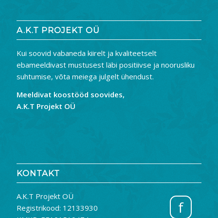
A.K.T PROJEKT OÜ
Kui soovid vabaneda kiirelt ja kvaliteetselt
ebameeldivast mustusest läbi positiivse ja noorusliku
suhtumise, võta meiega julgelt ühendust.
Meeldivat koostööd soovides,
A.K.T Projekt OÜ
KONTAKT
A.K.T Projekt OÜ
f
Registrikood: 12133930