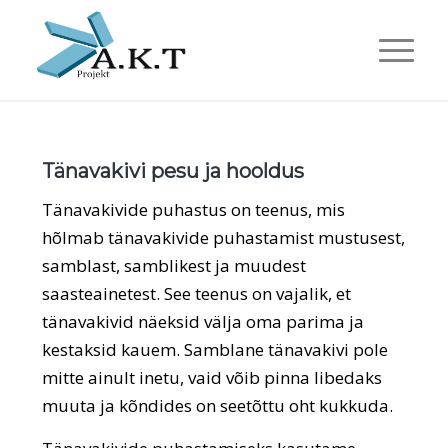
Tänavakivi pesu ja hooldus
Tänavakivide puhastus on teenus, mis
hõlmab tänavakivide puhastamist mustusest,
samblast, samblikest ja muudest
saasteainetest. See teenus on vajalik, et
tänavakivid näeksid välja oma parima ja
kestaksid kauem. Samblane tänavakivi pole
mitte ainult inetu, vaid võib pinna libedaks
muuta ja kõndides on seetõttu oht kukkuda.