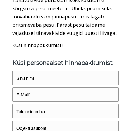
Tänavakivide puhastamiseks kasutame
kõrgsurvepesu meetodit. Üheks peamiseks
töövahendiks on pinnapesur, mis tagab
pritsmevaba pesu. Pärast pesu täidame
vajadusel tänavakivide vuugid uuesti liivaga.
Küsi hinnapakkumist!
Küsi personaalset hinnapakkumist