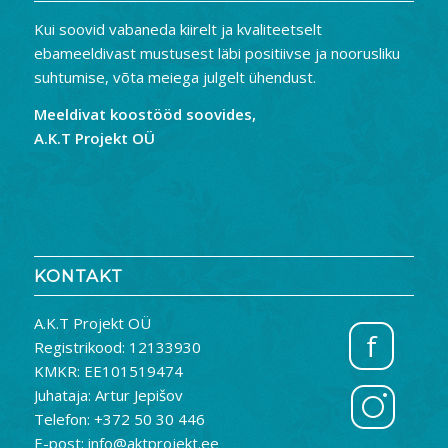
Kui soovid vabaneda kiirelt ja kvaliteetselt
ebameeldivast mustusest läbi positiivse ja noorusliku
suhtumise, võta meiega julgelt ühendust.
Meeldivat koostööd soovides,
A.K.T Projekt OÜ
KONTAKT
A.K.T Projekt OÜ
f
Registrikood: 12133930
KMKR: EE101519474
Juhataja: Artur Jepišov
Telefon: +372 50 30 446
E-post: info@aktprojekt.ee