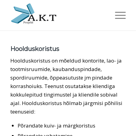
Hoolduskoristus
Hoolduskoristus on mõeldud kontorite, lao- ja
tootmisruumide, kaubanduspindade,
spordiruumide, õppeasutuste jm pindade
korrashoiuks. Teenust osutatakse kliendiga
kokkulepitud tingimustel ja kliendile sobival
ajal. Hoolduskoristus hõlmab järgmisi põhilisi
teenuseid:
Põrandate kuiv- ja märgkoristus
Põrandate vahatamine