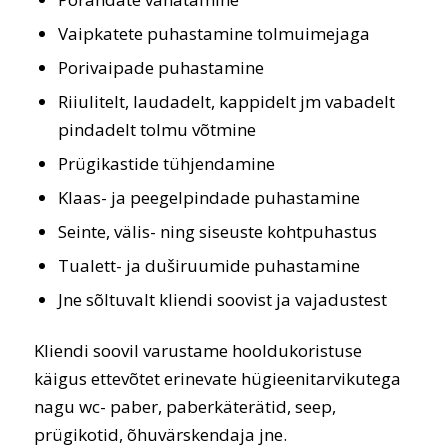
Vaipkatete puhastamine tolmuimejaga
Porivaipade puhastamine
Riiulitelt, laudadelt, kappidelt jm vabadelt
pindadelt tolmu võtmine
Prügikastide tühjendamine
Klaas- ja peegelpindade puhastamine
Seinte, välis- ning siseuste kohtpuhastus
Tualett- ja duširuumide puhastamine
Jne sõltuvalt kliendi soovist ja vajadustest
Kliendi soovil varustame hooldukoristuse
käigus ettevõtet erinevate hügieenitarvikutega
nagu wc- paber, paberkäterätid, seep,
prügikotid, õhuvärskendaja jne.